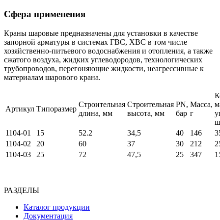
Сфера применения
Краны шаровые предназначены для установки в качестве
запорной арматуры в системах ГВС, ХВС в том числе
хозяйственно-питьевого водоснабжения и отопления, а также
сжатого воздуха, жидких углеводородов, технологических
трубопроводов, перегоняющие жидкости, неагрессивные к
материалам шарового крана.
К
Строительная
Строительная
PN,
Масса,
м
Артикул
Типоразмер
длина, мм
высота, мм
бар
г
у
ш
1104-01
15
52.2
34,5
40
146
3
1104-02
20
60
37
30
212
2
1104-03
25
72
47,5
25
347
1
РАЗДЕЛЫ
Каталог продукции
Документация